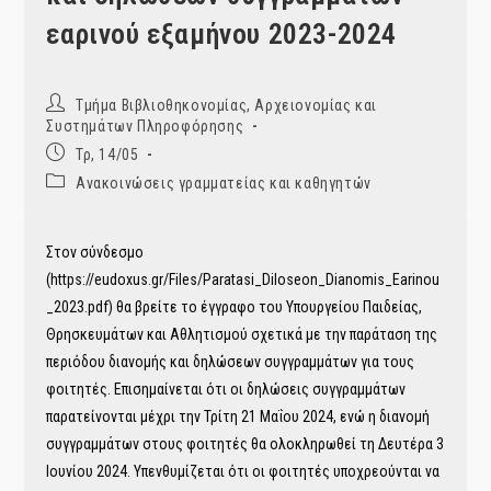
εαρινού εξαμήνου 2023-2024
Post
Τμήμα Βιβλιοθηκονομίας, Αρχειονομίας και
author:
Συστημάτων Πληροφόρησης
Post
Τρ, 14/05
published:
Post
Ανακοινώσεις γραμματείας και καθηγητών
category:
Στον σύνδεσμο
(https://eudoxus.gr/Files/Paratasi_Diloseon_Dianomis_Earinou
_2023.pdf) θα βρείτε το έγγραφο του Υπουργείου Παιδείας,
Θρησκευμάτων και Αθλητισμού σχετικά με την παράταση της
περιόδου διανομής και δηλώσεων συγγραμμάτων για τους
φοιτητές. Επισημαίνεται ότι οι δηλώσεις συγγραμμάτων
παρατείνονται μέχρι την Τρίτη 21 Μαΐου 2024, ενώ η διανομή
συγγραμμάτων στους φοιτητές θα ολοκληρωθεί τη Δευτέρα 3
Ιουνίου 2024. Υπενθυμίζεται ότι οι φοιτητές υποχρεούνται να