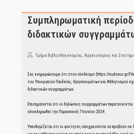
Συμπληρωματική περίοδ
διδακτικών συγγραμμάτ
Post
Τμήμα Βιβλιοθηκονομίας, Αρχειονομίας και Συστ
author:
Σας ενημερώνουμε ότι στον σύνδεσμο (https://eudoxus.gr/Fi
του Υπουργείου Παιδείας, Θρησκευμάτων και Αθλητισμού σχ
διδακτικών συγγραμμάτων.
Επισημαίνεται ότι οι δηλώσεις συγγραμμάτων παρατείνονται
ολοκληρωθεί την Παρασκευή 7 Ιουνίου 2024
Υπενθυμίζεται ότι οι φοιτητές υποχρεούνται να προβούν σε