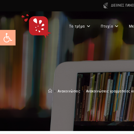
Skip
ΔΙΕΘΝΕΣ ΠΑΝΕ
to
content
Το τμήμα
Πτυχίο
Με
Ανοίξτε τη γραμμή εργαλείων
>
Ανακοινώσεις
>
Ανακοινώσεις γραμματείας κ