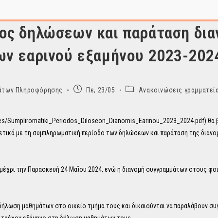
ος δηλώσεων και παράταση δια
ων εαρινού εξαμήνου 2023-202
Post
Post
ημάτων Πληροφόρησης
Πε, 23/05
Ανακοινώσεις γραμματεί
published:
category:
les/Sumpliromatiki_Periodos_Diloseon_Dianomis_Earinou_2023_2024.pdf) θα
ετικά με τη συμπληρωματική περίοδο των δηλώσεων και παράταση της διανο
 μέχρι την Παρασκευή 24 Μαΐου 2024, ενώ η διανομή συγγραμμάτων στους φο
 δήλωση μαθημάτων στο οικείο τμήμα τους και δικαιούνται να παραλάβουν σ