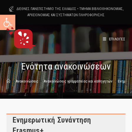
Skip
ΔΙΕΘΝΕΣ ΠΑΝΕΠΙΣΤΗΜΙΟ ΤΗΣ ΕΛΛΑΔΟΣ
•
ΤΜΗΜΑ ΒΙΒΛΙΟΘΗΚΟΝΟΜΙΑΣ,
to
Ανοίξτε τη γραμμή εργαλείων
ΑΡΧΕΙΟΝΟΜΙΑΣ ΚΑΙ ΣΥΣΤΗΜΑΤΩΝ ΠΛΗΡΟΦΟΡΗΣΗΣ
content
ΕΠΙΛΟΓΕΣ
Ενότητα ανακοινώσεων
>
Ανακοινώσεις
>
Ανακοινώσεις γραμματείας και καθηγητών
>
Ενημερω
Ενημερωτική Συνάντηση
Erasmus+