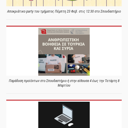
Αποκριάτικο party του τμήματος Πέμπτη 23 Φεβ. στις 12:30 στο Σπουδαστήριο
Παράδοση προϊόντων στο Σπουδαστήριο ή στην αίθουσα 4 έως την Τετάρτη 8
Μαρτίου