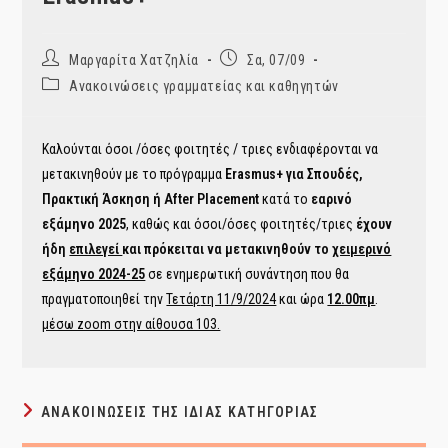
Post
Post
Μαργαρίτα Χατζηλία
Σα, 07/09
author:
published:
Post
Ανακοινώσεις γραμματείας και καθηγητών
category:
Καλούνται όσοι /όσες φοιτητές / τριες ενδιαφέρονται να
μετακινηθούν με το πρόγραμμα
Erasmus+ για Σπουδές,
Πρακτική Άσκηση ή After Placement
κατά το
εαρινό
εξάμηνο 2025
, καθώς και όσοι/όσες φοιτητές/τριες
έχουν
ήδη
επιλεγεί
και πρόκειται να μετακινηθούν το
χειμερινό
εξάμηνο 2024-25
σε ενημερωτική συνάντηση που θα
πραγματοποιηθεί την
Τετάρ
τη 11/9/2024
και ώρα
12.00πμ
.
μέσω zoom στην αίθουσα 103.
ΑΝΑΚΟΙΝΏΣΕΙΣ ΤΗΣ ΊΔΙΑΣ ΚΑΤΗΓΟΡΊΑΣ