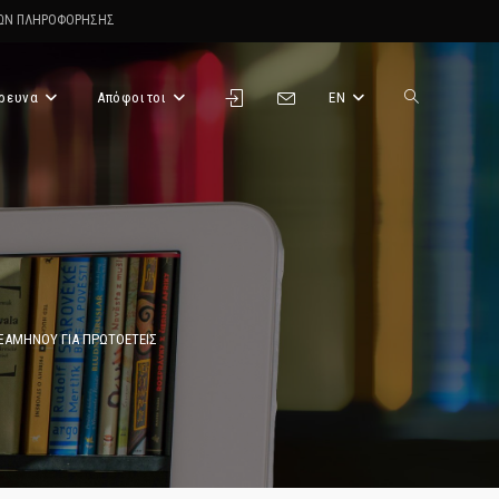
ΤΩΝ ΠΛΗΡΟΦΟΡΗΣΗΣ
ρευνα
Απόφοιτοι
EN
Toggle
website
search
ΞΑΜΗΝΟΥ ΓΙΑ ΠΡΩΤΟΕΤΕΙΣ