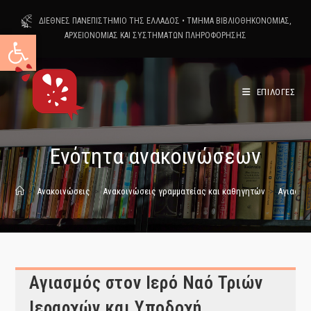
Skip
ΔΙΕΘΝΕΣ ΠΑΝΕΠΙΣΤΗΜΙΟ ΤΗΣ ΕΛΛΑΔΟΣ
•
ΤΜΗΜΑ ΒΙΒΛΙΟΘΗΚΟΝΟΜΙΑΣ,
to
Ανοίξτε τη γραμμή εργαλείων
ΑΡΧΕΙΟΝΟΜΙΑΣ ΚΑΙ ΣΥΣΤΗΜΑΤΩΝ ΠΛΗΡΟΦΟΡΗΣΗΣ
content
ΕΠΙΛΟΓΕΣ
Ενότητα ανακοινώσεων
>
Ανακοινώσεις
>
Ανακοινώσεις γραμματείας και καθηγητών
>
Αγιασμό
Αγιασμός στον Ιερό Ναό Τριών
Ιεραρχών και Υποδοχή