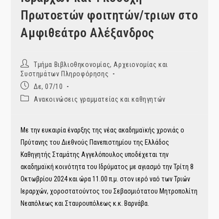
Πρωτοετών φοιτητών/τριων στο
Αμφιθεάτρο Αλέξανδρος
Post
Τμήμα Βιβλιοθηκονομίας, Αρχειονομίας και
author:
Συστημάτων Πληροφόρησης
Post
Δε, 07/10
published:
Post
Ανακοινώσεις γραμματείας και καθηγητών
category:
Με την ευκαιρία έναρξης της νέας ακαδημαϊκής χρονιάς ο
Πρύτανης του Διεθνούς Πανεπιστημίου της Ελλάδος
Καθηγητής Σταμάτης Αγγελόπουλος υποδέχεται την
ακαδημαϊκή κοινότητα του Ιδρύματος με αγιασμό την Τρίτη 8
Οκτωβρίου 2024 και ώρα 11.00 π.μ. στον ιερό ναό των Τριών
Ιεραρχών, χοροστατούντος του Σεβασμιότατου Μητροπολίτη
Νεαπόλεως και Σταυρουπόλεως κ.κ. Βαρνάβα.