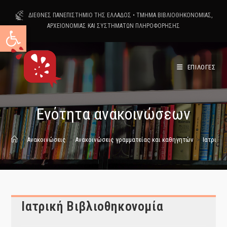
Skip
ΔΙΕΘΝΕΣ ΠΑΝΕΠΙΣΤΗΜΙΟ ΤΗΣ ΕΛΛΑΔΟΣ
•
ΤΜΗΜΑ ΒΙΒΛΙΟΘΗΚΟΝΟΜΙΑΣ,
to
Ανοίξτε τη γραμμή εργαλείων
ΑΡΧΕΙΟΝΟΜΙΑΣ ΚΑΙ ΣΥΣΤΗΜΑΤΩΝ ΠΛΗΡΟΦΟΡΗΣΗΣ
content
ΕΠΙΛΟΓΕΣ
Ενότητα ανακοινώσεων
>
Ανακοινώσεις
>
Ανακοινώσεις γραμματείας και καθηγητών
>
Ιατρική 
Ιατρική Βιβλιοθηκονομία