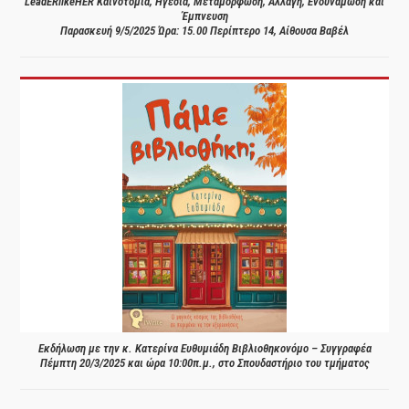
LeadERlikeHER Καινοτομία, Ηγεσία, Μεταμόρφωση, Αλλαγή, Ενδυνάμωση και
Έμπνευση
Παρασκευή 9/5/2025 Ώρα: 15.00 Περίπτερο 14, Αίθουσα Βαβέλ
Εκδήλωση με την κ. Κατερίνα Ευθυμιάδη Βιβλιοθηκονόμο – Συγγραφέα
Πέμπτη 20/3/2025 και ώρα 10:00π.μ., στο Σπουδαστήριο του τμήματος