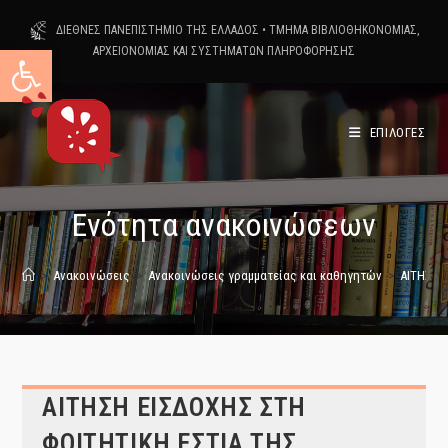
Skip
ΔΙΕΘΝΕΣ ΠΑΝΕΠΙΣΤΗΜΙΟ ΤΗΣ ΕΛΛΑΔΟΣ
•
ΤΜΗΜΑ ΒΙΒΛΙΟΘΗΚΟΝΟΜΙΑΣ,
to
Ανοίξτε τη γραμμή εργαλείων
ΑΡΧΕΙΟΝΟΜΙΑΣ ΚΑΙ ΣΥΣΤΗΜΑΤΩΝ ΠΛΗΡΟΦΟΡΗΣΗΣ
content
ΕΠΙΛΟΓΕΣ
Ενότητα ανακοινώσεων
>
Ανακοινώσεις
>
Ανακοινώσεις γραμματείας και καθηγητών
>
ΑΙΤΗΣΗ 
ΑΙΤΗΣΗ ΕΙΣΔΟΧΗΣ ΣΤΗ
ΦΟΙΤΗΤΙΚΗ ΕΣΤΙΑ ΤΗΣ