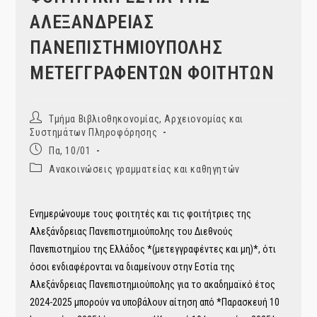
ΑΛΕΞΑΝΔΡΕΙΑΣ
ΠΑΝΕΠΙΣΤΗΜΙΟΥΠΟΛΗΣ
ΜΕΤΕΓΓΡΑΦΕΝΤΩΝ ΦΟΙΤΗΤΩΝ
Post
Τμήμα Βιβλιοθηκονομίας, Αρχειονομίας και
author:
Συστημάτων Πληροφόρησης
Post
Πα, 10/01
published:
Post
Ανακοινώσεις γραμματείας και καθηγητών
category:
Ενημερώνουμε τους φοιτητές και τις φοιτήτριες της
Αλεξάνδρειας Πανεπιστημιούπολης του Διεθνούς
Πανεπιστημίου της Ελλάδος *(μετεγγραφέντες και μη)*, ότι
όσοι ενδιαφέρονται να διαμείνουν στην Εστία της
Αλεξάνδρειας Πανεπιστημιούπολης για το ακαδημαϊκό έτος
2024-2025 μπορούν να υποβάλουν αίτηση από *Παρασκευή 10