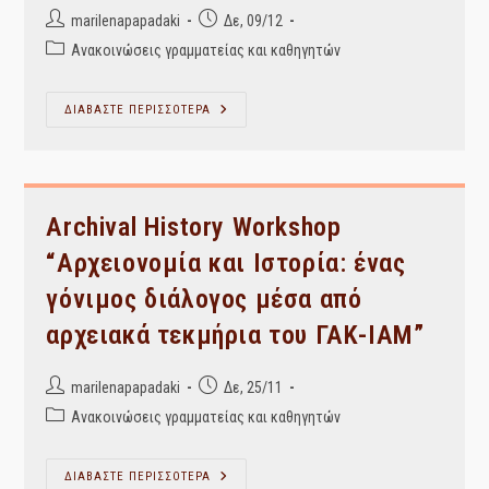
Post
Post
marilenapapadaki
Δε, 09/12
author:
published:
Post
Ανακοινώσεις γραμματείας και καθηγητών
category:
ΑΝΑΚΟΙΝΩΣΗ
ΔΙΑΒΑΣΤΕ ΠΕΡΙΣΣΟΤΕΡΑ
ΓΙΑ
ΠΡΟΓΡΑΜΜΑΤΑ
ΜΑΘΗΜΑΤΩΝ
ΜΕ
ΑΝΑΠΛΗΡΩΣΕΙΣ
Archival History Workshop
“Αρχειονομία και Ιστορία: ένας
γόνιμος διάλογος μέσα από
αρχειακά τεκμήρια του ΓΑΚ-ΙΑΜ”
Post
Post
marilenapapadaki
Δε, 25/11
author:
published:
Post
Ανακοινώσεις γραμματείας και καθηγητών
category:
Archival
ΔΙΑΒΑΣΤΕ ΠΕΡΙΣΣΟΤΕΡΑ