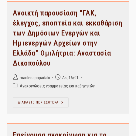
ΑΡΧΕΙΩΝ”
Ανοικτή παρουσίαση “ΓΑΚ,
έλεγχος, εποπτεία και εκκαθάριση
των Δημόσιων Ενεργών και
Ημιενεργών Αρχείων στην
Ελλάδα” Ομιλήτρια: Αναστασία
Δικοπούλου
Post
Post
marilenapapadaki
Δε, 16/01
author:
published:
Post
Ανακοινώσεις γραμματείας και καθηγητών
category:
Ανοικτή
ΔΙΑΒΑΣΤΕ ΠΕΡΙΣΣΟΤΕΡΑ
Παρουσίαση
“ΓΑΚ,
Έλεγχος,
Εποπτεία
Και
Εκκαθάριση
Των
Επείγουσα ανακοίνωση για το