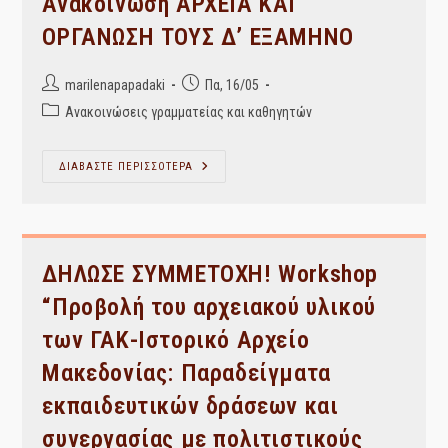
Ανακοίνωση ΑΡΧΕΙΑ ΚΑΙ
ΟΡΓΑΝΩΣΗ ΤΟΥΣ Δ’ ΕΞΑΜΗΝΟ
Post
Post
marilenapapadaki
Πα, 16/05
author:
published:
Post
Ανακοινώσεις γραμματείας και καθηγητών
category:
Ανακοίνωση
ΔΙΑΒΑΣΤΕ ΠΕΡΙΣΣΟΤΕΡΑ
ΑΡΧΕΙΑ
ΚΑΙ
ΟΡΓΑΝΩΣΗ
ΤΟΥΣ
Δ’
ΕΞΑΜΗΝΟ
ΔΗΛΩΣΕ ΣΥΜΜΕΤΟΧΗ! Workshop
“Προβολή του αρχειακού υλικού
των ΓΑΚ-Ιστορικό Αρχείο
Μακεδονίας: Παραδείγματα
εκπαιδευτικών δράσεων και
συνεργασίας με πολιτιστικούς