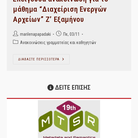
Δημόσιων
Ενεργών
μάθημα “Διαχείριση Ενεργών
Και
Ημιενεργών
Αρχείων” Ζ’ Εξαμήνου
Αρχείων
Στην
Ελλάδα”
Ομιλήτρια:
Post
Post
marilenapapadaki
Πε, 03/11
Αναστασία
Δικοπούλου
author:
published:
Post
Ανακοινώσεις γραμματείας και καθηγητών
category:
Επείγουσα
ΔΙΑΒΑΣΤΕ ΠΕΡΙΣΣΟΤΕΡΑ
Ανακοίνωση
Για
Το
Μάθημα
“Διαχείριση
Ενεργών
ΔΕΙΤΕ ΕΠΙΣΗΣ
Αρχείων”
Ζ’
Εξαμήνου