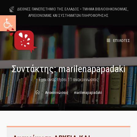
Skip
ΔΙΕΘΝΕΣ ΠΑΝΕΠΙΣΤΗΜΙΟ ΤΗΣ ΕΛΛΑΔΟΣ
•
ΤΜΗΜΑ ΒΙΒΛΙΟΘΗΚΟΝΟΜΙΑΣ,
to
Ανοίξτε τη γραμμή εργαλείων
ΑΡΧΕΙΟΝΟΜΙΑΣ ΚΑΙ ΣΥΣΤΗΜΑΤΩΝ ΠΛΗΡΟΦΟΡΗΣΗΣ
content
ΕΠΙΛΟΓΕΣ
Συντάκτης:
marilenapapadaki
Έχει αναρτήσει 11 ανακοινώσεις
>
Ανακοινώσεις
>
marilenapapadaki