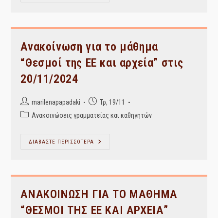
History
Workshop
“Αρχειονομία
Και
Ιστορία:
Ένας
Γόνιμος
Ανακοίνωση για το μάθημα
Διάλογος
Μέσα
“Θεσμοί της ΕΕ και αρχεία” στις
Από
Αρχειακά
20/11/2024
Τεκμήρια
Του
ΓΑΚ-
ΙΑΜ”
Post
Post
marilenapapadaki
Τρ, 19/11
author:
published:
Post
Ανακοινώσεις γραμματείας και καθηγητών
category:
Ανακοίνωση
ΔΙΑΒΑΣΤΕ ΠΕΡΙΣΣΟΤΕΡΑ
Για
Το
Μάθημα
“Θεσμοί
Της
ΕΕ
Και
ΑΝΑΚΟΙΝΩΣΗ ΓΙΑ ΤΟ ΜΑΘΗΜΑ
Αρχεία”
Στις
“ΘΕΣΜΟΙ ΤΗΣ ΕΕ ΚΑΙ ΑΡΧΕΙΑ”
20/11/2024