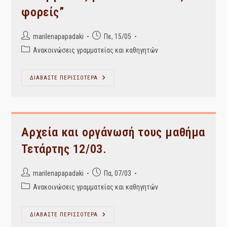
φορείς”
Post
Post
marilenapapadaki
Πε, 15/05
author:
published:
Post
Ανακοινώσεις γραμματείας και καθηγητών
category:
ΔΗΛΩΣΕ
ΔΙΑΒΑΣΤΕ ΠΕΡΙΣΣΟΤΕΡΑ
ΣΥΜΜΕΤΟΧΗ!
Workshop
“Προβολή
Του
Αρχειακού
Υλικού
Των
Αρχεία και οργάνωσή τους μαθήμα
ΓΑΚ-
Ιστορικό
Τετάρτης 12/03.
Αρχείο
Μακεδονίας:
Παραδείγματα
Εκπαιδευτικών
Post
Post
marilenapapadaki
Πα, 07/03
Δράσεων
author:
published:
Και
Post
Ανακοινώσεις γραμματείας και καθηγητών
Συνεργασίας
category:
Με
Πολιτιστικούς
Φορείς”
Αρχεία
ΔΙΑΒΑΣΤΕ ΠΕΡΙΣΣΟΤΕΡΑ
Και