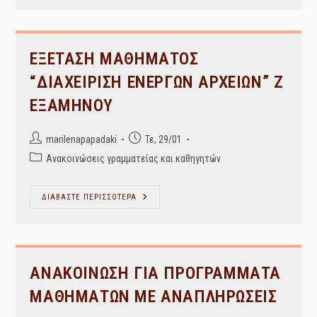
Οργάνωσή
Τους
Μαθήμα
Τετάρτης
12/03.
ΕΞΕΤΑΣΗ ΜΑΘΗΜΑΤΟΣ
“ΔΙΑΧΕΙΡΙΣΗ ΕΝΕΡΓΩΝ ΑΡΧΕΙΩΝ” Ζ
ΕΞΑΜΗΝΟΥ
Post
Post
marilenapapadaki
Τε, 29/01
author:
published:
Post
Ανακοινώσεις γραμματείας και καθηγητών
category:
ΕΞΕΤΑΣΗ
ΔΙΑΒΑΣΤΕ ΠΕΡΙΣΣΟΤΕΡΑ
ΜΑΘΗΜΑΤΟΣ
“ΔΙΑΧΕΙΡΙΣΗ
ΕΝΕΡΓΩΝ
ΑΡΧΕΙΩΝ”
Ζ
ΕΞΑΜΗΝΟΥ
ΑΝΑΚΟΙΝΩΣΗ ΓΙΑ ΠΡΟΓΡΑΜΜΑΤΑ
ΜΑΘΗΜΑΤΩΝ ΜΕ ΑΝΑΠΛΗΡΩΣΕΙΣ