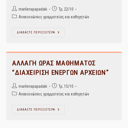
Post
Post
marilenapapadaki
Τρ, 22/10
author:
published:
Post
Ανακοινώσεις γραμματείας και καθηγητών
category:
ΑΝΑΚΟΙΝΩΣΗ
ΔΙΑΒΑΣΤΕ ΠΕΡΙΣΣΟΤΕΡΑ
ΓΙΑ
ΤΟ
ΜΑΘΗΜΑ
“ΘΕΣΜΟΙ
ΤΗΣ
ΕΕ
ΚΑΙ
ΑΛΛΑΓΗ ΩΡΑΣ ΜΑΘΗΜΑΤΟΣ
ΑΡΧΕΙΑ”
“ΔΙΑΧΕΙΡΙΣΗ ΕΝΕΡΓΩΝ ΑΡΧΕΙΩΝ”
Post
Post
marilenapapadaki
Τρ, 15/10
author:
published:
Post
Ανακοινώσεις γραμματείας και καθηγητών
category:
ΑΛΛΑΓΗ
ΔΙΑΒΑΣΤΕ ΠΕΡΙΣΣΟΤΕΡΑ
ΩΡΑΣ
ΜΑΘΗΜΑΤΟΣ
“ΔΙΑΧΕΙΡΙΣΗ
ΕΝΕΡΓΩΝ