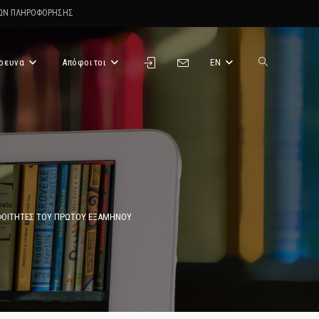
ΤΩΝ ΠΛΗΡΟΦΟΡΗΣΗΣ
ρευνα
Απόφοιτοι
EN
Toggle
website
search
 ΦΟΙΤΗΤΕΣ ΤΟΥ ΠΡΩΤΟΥ ΕΞΑΜΗΝΟΥ