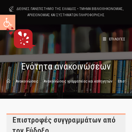
Skip
ΔΙΕΘΝΕΣ ΠΑΝΕΠΙΣΤΗΜΙΟ ΤΗΣ ΕΛΛΑΔΟΣ
•
ΤΜΗΜΑ ΒΙΒΛΙΟΘΗΚΟΝΟΜΙΑΣ,
to
Ανοίξτε τη γραμμή εργαλείων
ΑΡΧΕΙΟΝΟΜΙΑΣ ΚΑΙ ΣΥΣΤΗΜΑΤΩΝ ΠΛΗΡΟΦΟΡΗΣΗΣ
content
ΕΠΙΛΟΓΕΣ
Ενότητα ανακοινώσεων
>
Ανακοινώσεις
>
Ανακοινώσεις γραμματείας και καθηγητών
>
Επιστρο
Επιστροφές συγγραμμάτων από
τον Εύδοξο