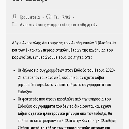
Post
Post
Γραμματεία
Τε, 17/02
author:
published:
Post
Ανακοινώσεις γραμματείας και καθηγητών
category:
Λόγω Αναστολής Λειτουργίας των Ακαδημαϊκών Βιβλιοθηκών
και των έκτακτων περιοριστικών μέτρων της πανδημίας του
κορωνοϊού, ενημερώνουμε τους φοιτητές ότι :
Οι δηλώσεις συγγραμμάτων στον Εύδοξο του έτους 2020-
21 επιτρέπονται κανονικά, ακόμη και αν έχετε λάβει
μήνυμα ότι οφείλετε να επιστρέψετε συγγράμματα του
Ευδόξου.
Οι φοιτητές που έχουν παραλάβει από την υπηρεσία του
Ευδόξου συγγράμματα που δεν τα δικαιούνται και
έχουν
λάβει σχετικό ηλεκτρονικό μήνυμα
από τον Εύδοξο, θα
πρέπει να επιστρέψουν τα βιβλία στην Κεντρική Βιβλιοθήκη
Σίνδου,
μετά το τέλος των περιοριστικών μέτρων και