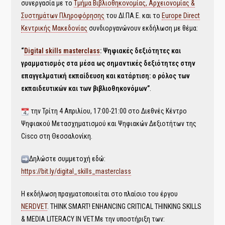
συνεργασία με το
Τμήμα Βιβλιοθηκονομίας, Αρχειονομίας &
Συστημάτων Πληροφόρησης
του ΔΙ.ΠΑ.Ε. και το
Europe Direct
Κεντρικής Μακεδονίας
συνδιοργανώνουν εκδήλωση με θέμα:
“
Digital skills masterclass
: Ψηφιακές δεξιότητες και
γραμματισμός στα μέσα ως σημαντικές δεξιότητες στην
επαγγελματική εκπαίδευση και κατάρτιση: ο ρόλος των
εκπαιδευτικών και των βιβλιοθηκονόμων”
.
την Τρίτη 4 Απριλίου, 17:00-21:00 στο Διεθνές Κέντρο
Ψηφιακού Μετασχηματισμού και Ψηφιακών Δεξιοτήτων της
Cisco στη Θεσσαλονίκη.
Δηλώστε συμμετοχή εδώ:
https://bit.ly/digital_skills_masterclass
Η εκδήλωση πραγματοποιείται στο πλαίσιο του έργου
NERDVET
. THINK SMART! ENHANCING CRITICAL THINKING SKILLS
& MEDIA LITERACY IN VET.Με την υποστήριξη των: