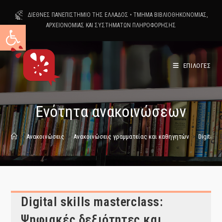
Skip
ΔΙΕΘΝΕΣ ΠΑΝΕΠΙΣΤΗΜΙΟ ΤΗΣ ΕΛΛΑΔΟΣ
•
ΤΜΗΜΑ ΒΙΒΛΙΟΘΗΚΟΝΟΜΙΑΣ,
to
Ανοίξτε τη γραμμή εργαλείων
ΑΡΧΕΙΟΝΟΜΙΑΣ ΚΑΙ ΣΥΣΤΗΜΑΤΩΝ ΠΛΗΡΟΦΟΡΗΣΗΣ
content
ΕΠΙΛΟΓΕΣ
Ενότητα ανακοινώσεων
>
Ανακοινώσεις
>
Ανακοινώσεις γραμματείας και καθηγητών
>
Digital 
Digital skills masterclass:
Ψηφιακές δεξιότητες και