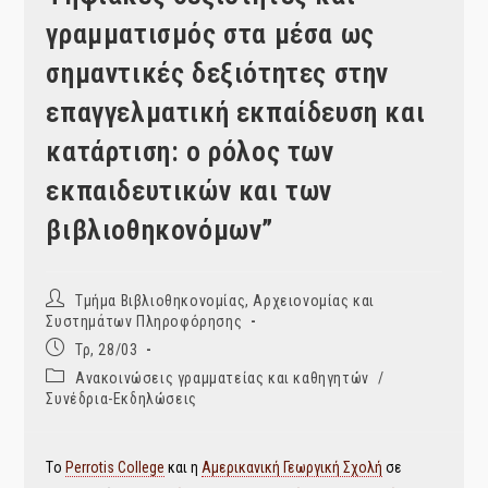
γραμματισμός στα μέσα ως
σημαντικές δεξιότητες στην
επαγγελματική εκπαίδευση και
κατάρτιση: ο ρόλος των
εκπαιδευτικών και των
βιβλιοθηκονόμων”
Post
Τμήμα Βιβλιοθηκονομίας, Αρχειονομίας και
author:
Συστημάτων Πληροφόρησης
Post
Τρ, 28/03
published:
Post
Ανακοινώσεις γραμματείας και καθηγητών
/
category:
Συνέδρια-Εκδηλώσεις
Τo
Perrotis College
και η
Αμερικανική Γεωργική Σχολή
σε