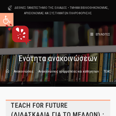
Skip
ΔΙΕΘΝΕΣ ΠΑΝΕΠΙΣΤΗΜΙΟ ΤΗΣ ΕΛΛΑΔΟΣ
•
ΤΜΗΜΑ ΒΙΒΛΙΟΘΗΚΟΝΟΜΙΑΣ,
to
Ανοίξτε τη γραμμή εργαλείων
ΑΡΧΕΙΟΝΟΜΙΑΣ ΚΑΙ ΣΥΣΤΗΜΑΤΩΝ ΠΛΗΡΟΦΟΡΗΣΗΣ
content
ΕΠΙΛΟΓΕΣ
Ενότητα ανακοινώσεων
>
Ανακοινώσεις
>
Ανακοινώσεις γραμματείας και καθηγητών
>
TEACH FO
TEACH FOR FUTURE
(ΔΙΔΑΣΚΑΛΙΑ ΓΙΑ ΤΟ ΜΕΛΛΟΝ) :