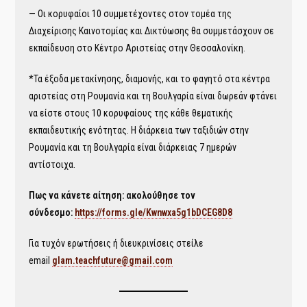
— Οι κορυφαίοι 10 συμμετέχοντες στον τομέα της
Διαχείρισης Καινοτομίας και Δικτύωσης θα συμμετάσχουν σε
εκπαίδευση στο Κέντρο Αριστείας στην Θεσσαλονίκη.
*Τα έξοδα μετακίνησης, διαμονής, και το φαγητό στα κέντρα
αριστείας στη Ρουμανία και τη Βουλγαρία είναι δωρεάν φτάνει
να είστε στους 10 κορυφαίους της κάθε θεματικής
εκπαιδευτικής ενότητας. Η διάρκεια των ταξιδιών στην
Ρουμανία και τη Βουλγαρία είναι διάρκειας 7 ημερών
αντίστοιχα.
Πως να κάνετε αίτηση: ακολούθησε τον
σύνδεσμο:
https://forms.gle/Kwnwxa5g1bDCEG8D8
Για τυχόν ερωτήσεις ή διευκρινίσεις στείλε
email
glam.teachfuture@gmail.com