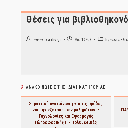
Θέσεις για βιβλιοθηκον
Post
Post
Post
www.lisa.ihu.gr
Δε, 16/09
Εργασία - Θ
author:
published:
category:
ΑΝΑΚΟΙΝΏΣΕΙΣ ΤΗΣ ΊΔΙΑΣ ΚΑΤΗΓΟΡΊΑΣ
Σημαντική ανακοίνωση για τις ομάδες
και την εξέταση των μαθημάτων: •
ΠΑ
Τεχνολογίες και Εφαρμογές
Πληροφορικής ΙΙ • Πολυμεσικές