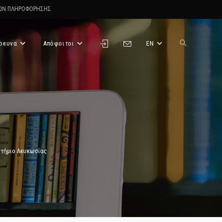
ΤΩΝ ΠΛΗΡΟΦΟΡΗΣΗΣ
ρευνα
Απόφοιτοι
EN
Toggle
website
search
στήμιο Λευκωσίας