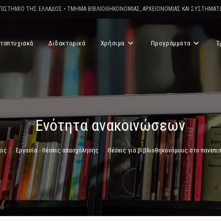
ΠΙΣΤΗΜΙΟ ΤΗΣ ΕΛΛΑΔΟΣ
•
ΤΜΗΜΑ ΒΙΒΛΙΟΘΗΚΟΝΟΜΙΑΣ, ΑΡΧΕΙΟΝΟΜΙΑΣ ΚΑΙ ΣΥΣΤΗΜΑ
ταπτυχιακά
Διδακτορικά
Χρήσιμα
Προγράμματα
Έ
Ενότητα ανακοινώσεων
εις
>
Εργασία - Θέσεις απασχόλησης
>
Θέσεις για βιβλιοθηκονόμους στο πανεπι