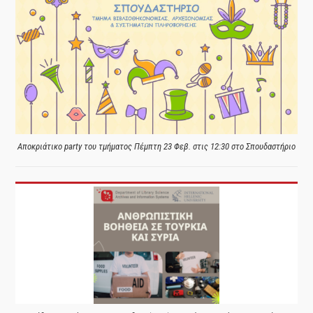
Αποκριάτικο party του τμήματος Πέμπτη 23 Φεβ. στις 12:30 στο Σπουδαστήριο