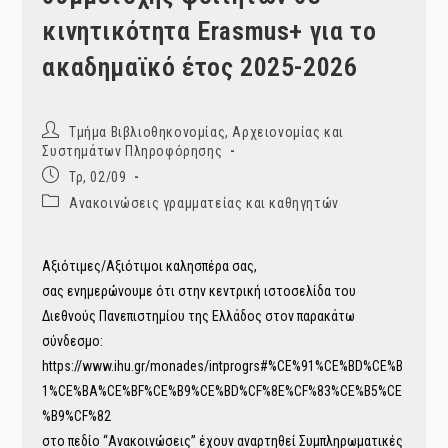
κινητικότητα Erasmus+ για το
ακαδημαϊκό έτος 2025-2026
Post
Τμήμα Βιβλιοθηκονομίας, Αρχειονομίας και
author:
Συστημάτων Πληροφόρησης
Post
Τρ, 02/09
published:
Post
Ανακοινώσεις γραμματείας και καθηγητών
category:
Αξιότιμες/Αξιότιμοι καλησπέρα σας,
σας ενημερώνουμε ότι στην κεντρική ιστοσελίδα του
Διεθνούς Πανεπιστημίου της Ελλάδος στον παρακάτω
σύνδεσμο:
https://www.ihu.gr/monades/intprogrs#%CE%91%CE%BD%CE%B
1%CE%BA%CE%BF%CE%B9%CE%BD%CF%8E%CF%83%CE%B5%CE
%B9%CF%82
στο πεδίο “Ανακοινώσεις” έχουν αναρτηθεί Συμπληρωματικές